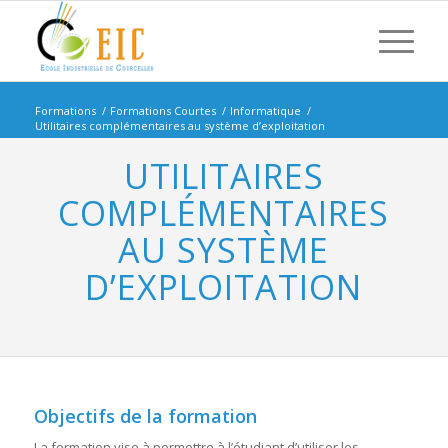
Formations
/
Formations Courtes
/
Informatique
/
Utilitaires complémentaires au système d’exploitation
UTILITAIRES
COMPLÉMENTAIRES
AU SYSTÈME
D’EXPLOITATION
Objectifs de la formation
La formation vise à permettre à l’étudiant d’utiliser les