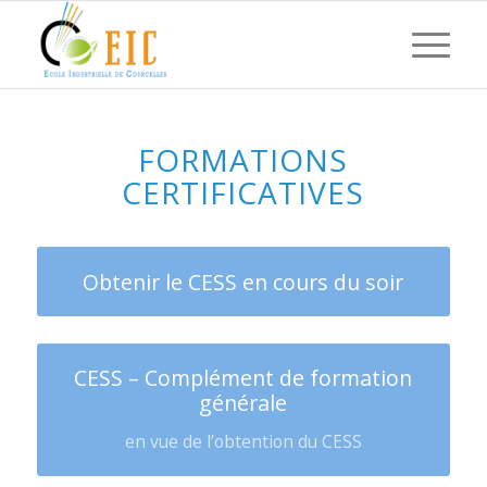
FORMATIONS
CERTIFICATIVES
Obtenir le CESS en cours du soir
CESS – Complément de formation
générale
en vue de l’obtention du CESS