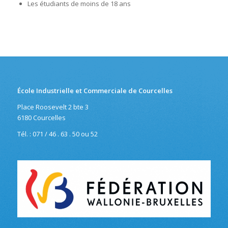
Les étudiants de moins de 18 ans
École Industrielle et Commerciale de Courcelles
Place Roosevelt 2 bte 3
6180 Courcelles
Tél. : 071 / 46 . 63 . 50 ou 52