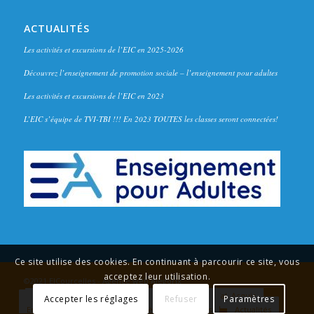
ACTUALITÉS
Les activités et excursions de l’EIC en 2025-2026
Découvrez l’enseignement de promotion sociale – l’enseignement pour adultes
Les activités et excursions de l’EIC en 2023
L’EIC s’équipe de TVI-TBI !!! En 2023 TOUTES les classes seront connectées!
Ce site utilise des cookies. En continuant à parcourir ce site, vous
acceptez leur utilisation.
©2021 EICourcelles - Agence web
Alégorix
Accueil
Formations
Inscriptions
Val. Acquis
Accepter les réglages
Refuser
Paramètres
Plan d’accompagnement
Inclusif
R.O.I.
Enseign. Adultes
Plan d’accès
Contacts
Actualités