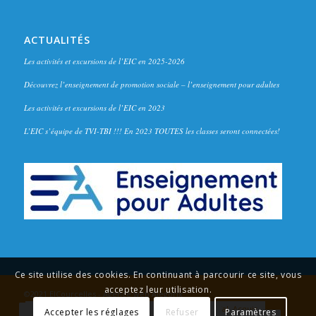
ACTUALITÉS
Les activités et excursions de l’EIC en 2025-2026
Découvrez l’enseignement de promotion sociale – l’enseignement pour adultes
Les activités et excursions de l’EIC en 2023
L’EIC s’équipe de TVI-TBI !!! En 2023 TOUTES les classes seront connectées!
Ce site utilise des cookies. En continuant à parcourir ce site, vous
acceptez leur utilisation.
©2021 EICourcelles - Agence web
Alégorix
Accueil
Formations
Inscriptions
Val. Acquis
Accepter les réglages
Refuser
Paramètres
Plan d’accompagnement
Inclusif
R.O.I.