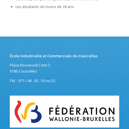
Les étudiants de moins de 18 ans
École Industrielle et Commerciale de Courcelles
Place Roosevelt 2 bte 3
6180 Courcelles
Tél. : 071 / 46 . 63 . 50 ou 52