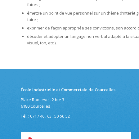
futurs ;
émettre un point de vue personnel sur un thème d’intérêt gé
faire ;
exprimer de façon appropriée ses convictions, son accord o
décoder et adopter un langage non verbal adapté à la situa
visuel, ton, etc.),
École Industrielle et Commerciale de Courcelles
Place Roosevelt 2 bte 3
6180 Courcelles
Tél. : 071 / 46 . 63 . 50 ou 52