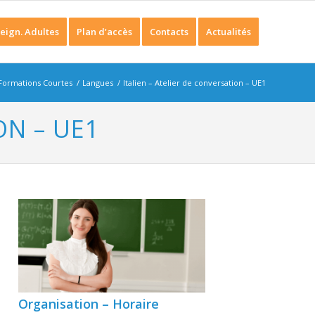
eign. Adultes
Plan d’accès
Contacts
Actualités
Formations Courtes
/
Langues
/
Italien – Atelier de conversation – UE1
ON – UE1
Organisation – Horaire