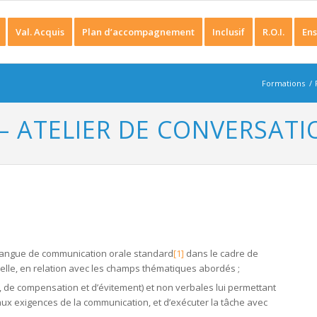
Val. Acquis
Plan d’accompagnement
Inclusif
R.O.I.
Ens
Formations
/
 – ATELIER DE CONVERSATI
e langue de communication orale standard
[1]
dans le cadre de
nelle, en relation avec les champs thématiques abordés ;
on, de compensation et d’évitement) et non verbales lui permettant
aux exigences de la communication, et d’exécuter la tâche avec